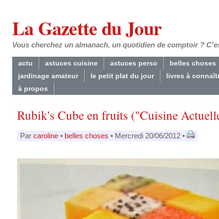
La Gazette du Jour
Vous cherchez un almanach, un quotidien de comptoir ? C'est
actu
astuces cuisine
astuces perso
belles choses
jardinage amateur
le petit plat du jour
livres à connaît
à propos
Rubik's Cube en fruits ("Cuisine Actuell
Par
caroline
•
belles choses
• Mercredi 20/06/2012 •