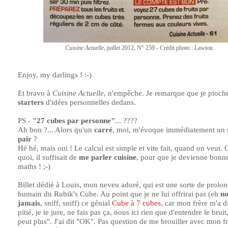
Cuisine Actuelle
, juillet 2012, N° 259 - Crédit photo : Lawton.
Enjoy, my darlings ! :-)
Et bravo à
Cuisine Actuelle
, n'empêche. Je remarque que je pioche
starters
d'idées personnelles dedans.
PS -
"27 cubes par personne"
... ????
Ah bon ?... Alors qu'un
carré
, moi, m'évoque immédiatement un
pair
?
Hé hé, mais oui ! Le calcul est simple et vite fait, quand on veut
quoi, il suffisait de
me parler cuisine
, pour que je devienne bonn
maths ! ;-)
Billet dédié à Louis, mon neveu adoré, qui est une sorte de prol
humain du Rubik's Cube. Au point que je ne lui offrirai pas (eh
no
jamais
, sniff, sniff) ce génial
Cube à 7 cubes
, car mon frère m'a d
pitié, je te jure, ne fais pas ça, nous ici rien que d'entendre le bruit
peut plus". J'ai dit "OK". Pas question de me brouiller avec mon f