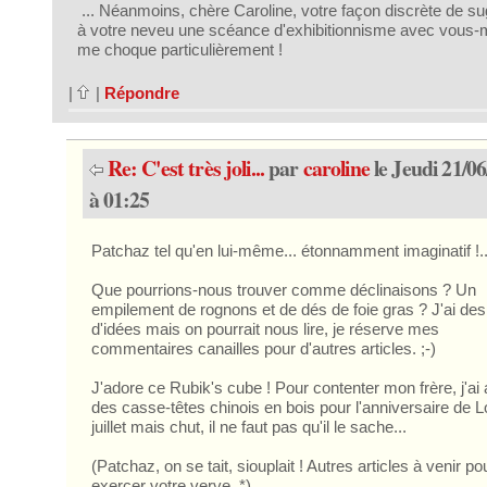
... Néanmoins, chère Caroline, votre façon discrète de s
à votre neveu une scéance d'exhibitionnisme avec vous
me choque particulièrement !
|
|
Répondre
Re: C'est très joli...
par
caroline
le Jeudi 21/0
à 01:25
Patchaz tel qu'en lui-même... étonnamment imaginatif !...
Que pourrions-nous trouver comme déclinaisons ? Un
empilement de rognons et de dés de foie gras ? J'ai des
d'idées mais on pourrait nous lire, je réserve mes
commentaires canailles pour d'autres articles. ;-)
J'adore ce Rubik's cube ! Pour contenter mon frère, j'ai
des casse-têtes chinois en bois pour l'anniversaire de L
juillet mais chut, il ne faut pas qu'il le sache...
(Patchaz, on se tait, siouplait ! Autres articles à venir po
exercer votre verve. *)