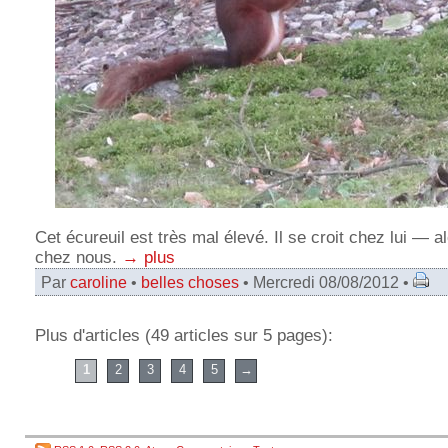
Cet écureuil est très mal élevé. Il se croit chez lui — al
chez nous.
→ plus
Par
caroline
•
belles choses
• Mercredi 08/08/2012 •
Plus d'articles (49 articles sur 5 pages):
1
2
3
4
5
→