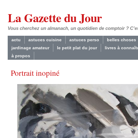
La Gazette du Jour
Vous cherchez un almanach, un quotidien de comptoir ? C'est
actu
astuces cuisine
astuces perso
belles choses
jardinage amateur
le petit plat du jour
livres à connaît
à propos
Portrait inopiné