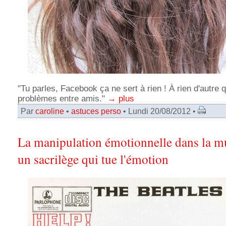
"Tu parles, Facebook ça ne sert à rien ! À rien d'autre 
problèmes entre amis."
→ plus
Par
caroline
•
astuces perso
• Lundi 20/08/2012 •
La manipulation émotionnelle dans la m
un sacrilège qui tue l'émotion