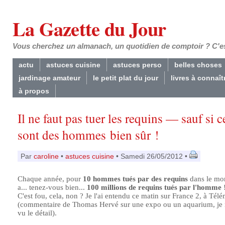
La Gazette du Jour
Vous cherchez un almanach, un quotidien de comptoir ? C'est
actu
astuces cuisine
astuces perso
belles choses
jardinage amateur
le petit plat du jour
livres à connaît
à propos
Il ne faut pas tuer les requins — sauf si c
sont des hommes bien sûr !
Par
caroline
•
astuces cuisine
• Samedi 26/05/2012 •
Chaque année, pour
10 hommes tués par des requins
dans le mon
a... tenez-vous bien...
100 millions de requins tués par l'homme
C'est fou, cela, non ? Je l'ai entendu ce matin sur France 2, à Télé
(commentaire de Thomas Hervé sur une expo ou un aquarium, je n
vu le détail).