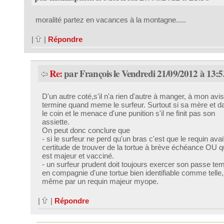
moralité partez en vacances à la montagne.....
|
|
Répondre
Re:
par François le Vendredi 21/09/2012 à 13:5
D'un autre coté,s'il n'a rien d'autre à manger, à mon avis 
termine quand meme le surfeur. Surtout si sa mère et d
le coin et le menace d'une punition s'il ne finit pas son
assiette.
On peut donc conclure que
- si le surfeur ne perd qu'un bras c'est que le requin avait
certitude de trouver de la tortue à brève échéance OU qu
est majeur et vacciné.
- un surfeur prudent doit toujours exercer son passe te
en compagnie d'une tortue bien identifiable comme telle,
même par un requin majeur myope.
|
|
Répondre