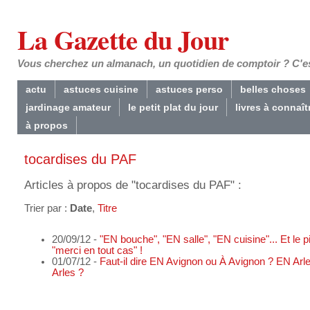
La Gazette du Jour
Vous cherchez un almanach, un quotidien de comptoir ? C'est
actu
astuces cuisine
astuces perso
belles choses
jardinage amateur
le petit plat du jour
livres à connaît
à propos
tocardises du PAF
Articles à propos de "tocardises du PAF" :
Trier par :
Date
,
Titre
20/09/12 -
"EN bouche", "EN salle", "EN cuisine"... Et le pi
"merci en tout cas" !
01/07/12 -
Faut-il dire EN Avignon ou À Avignon ? EN Arl
Arles ?