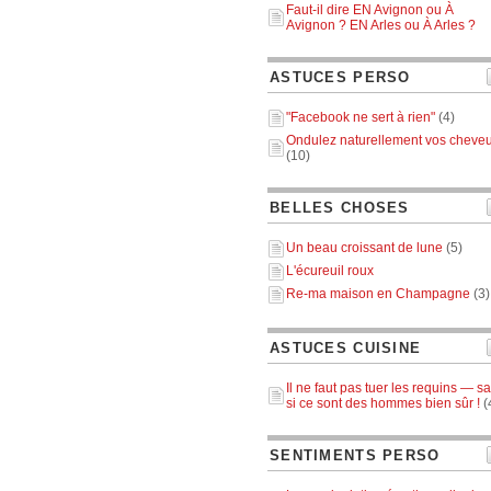
Faut-il dire EN Avignon ou À
Avignon ? EN Arles ou À Arles ?
ASTUCES PERSO
"Facebook ne sert à rien"
(4)
Ondulez naturellement vos cheve
(10)
BELLES CHOSES
Un beau croissant de lune
(5)
L'écureuil roux
Re-ma maison en Champagne
(3)
ASTUCES CUISINE
Il ne faut pas tuer les requins — sa
si ce sont des hommes bien sûr !
(
SENTIMENTS PERSO