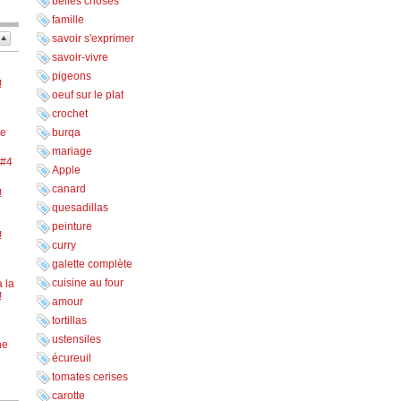
belles choses
famille
savoir s'exprimer
savoir-vivre
pigeons
!
oeuf sur le plat
crochet
ne
burqa
mariage
 #4
Apple
canard
!
quesadillas
peinture
!
curry
galette complète
cuisine au four
 la
!
amour
tortillas
ustensiles
ne
écureuil
tomates cerises
carotte