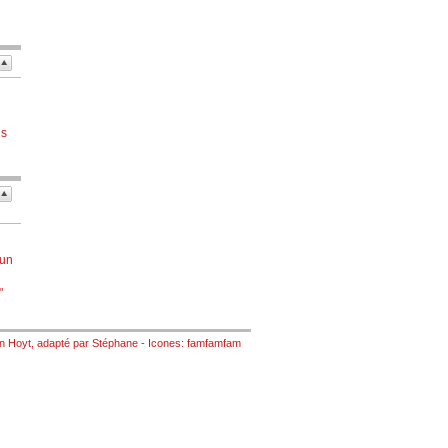
us
 un
"
n Hoyt
, adapté par
Stéphane
- Icones:
famfamfam