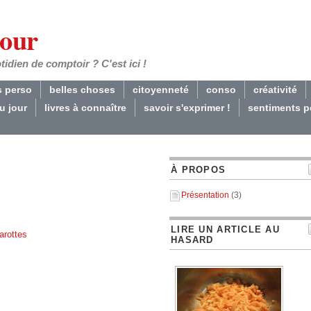
Jour
dien de comptoir ? C'est ici !
s perso
belles choses
citoyenneté
conso
créativité
du jour
livres à connaître
savoir s'exprimer !
sentiments p
À PROPOS
Présentation
(3)
LIRE UN ARTICLE AU
arottes
HASARD