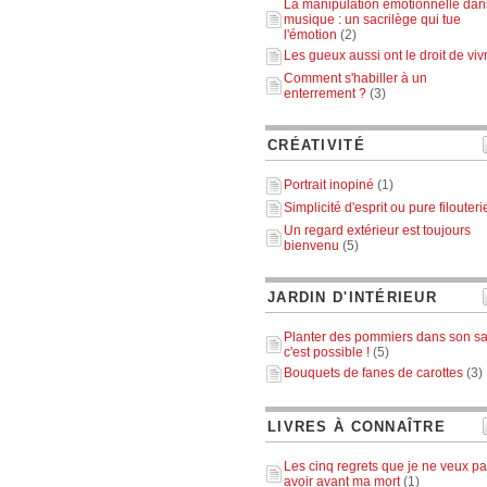
La manipulation émotionnelle dan
musique : un sacrilège qui tue
l'émotion
(2)
Les gueux aussi ont le droit de viv
Comment s'habiller à un
enterrement ?
(3)
CRÉATIVITÉ
Portrait inopiné
(1)
Simplicité d'esprit ou pure filouteri
Un regard extérieur est toujours
bienvenu
(5)
JARDIN D'INTÉRIEUR
Planter des pommiers dans son sa
c'est possible !
(5)
Bouquets de fanes de carottes
(3)
LIVRES À CONNAÎTRE
Les cinq regrets que je ne veux p
avoir avant ma mort
(1)