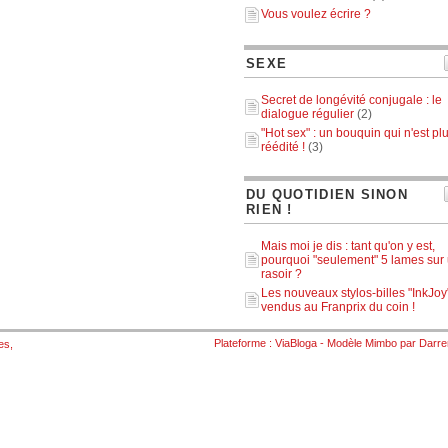
Vous voulez écrire ?
SEXE
Secret de longévité conjugale : le
dialogue régulier
(2)
"Hot sex" : un bouquin qui n'est pl
réédité !
(3)
DU QUOTIDIEN SINON
RIEN !
Mais moi je dis : tant qu'on y est,
pourquoi "seulement" 5 lames sur
rasoir ?
Les nouveaux stylos-billes "InkJoy
vendus au Franprix du coin !
Plateforme :
ViaBloga
- Modèle
Mimbo
par
Darre
es
,