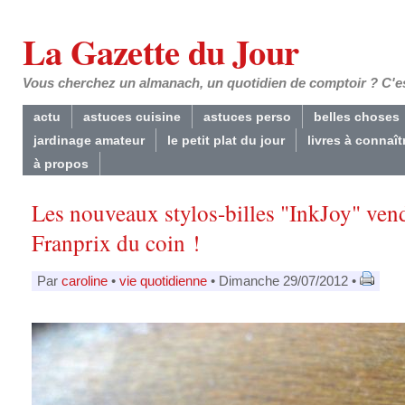
La Gazette du Jour
Vous cherchez un almanach, un quotidien de comptoir ? C'est
actu
astuces cuisine
astuces perso
belles choses
jardinage amateur
le petit plat du jour
livres à connaît
à propos
Les nouveaux stylos-billes "InkJoy" ven
Franprix du coin !
Par
caroline
•
vie quotidienne
• Dimanche 29/07/2012 •