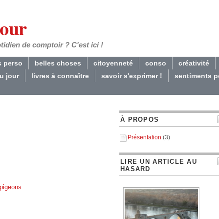
Jour
dien de comptoir ? C'est ici !
s perso
belles choses
citoyenneté
conso
créativité
du jour
livres à connaître
savoir s'exprimer !
sentiments p
À PROPOS
Présentation
(3)
LIRE UN ARTICLE AU
HASARD
pigeons