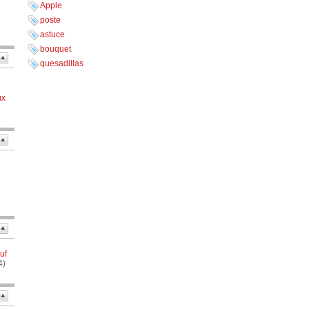
Apple
poste
astuce
bouquet
quesadillas
ux
uf
4)