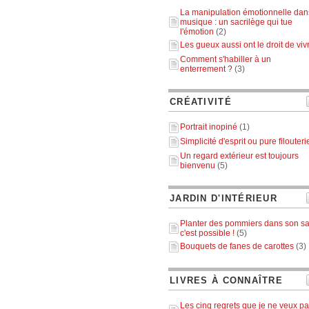
La manipulation émotionnelle dan
musique : un sacrilège qui tue
l'émotion
(2)
Les gueux aussi ont le droit de viv
Comment s'habiller à un
enterrement ?
(3)
CRÉATIVITÉ
Portrait inopiné
(1)
Simplicité d'esprit ou pure filouteri
Un regard extérieur est toujours
bienvenu
(5)
JARDIN D'INTÉRIEUR
Planter des pommiers dans son sa
c'est possible !
(5)
Bouquets de fanes de carottes
(3)
LIVRES À CONNAÎTRE
Les cinq regrets que je ne veux p