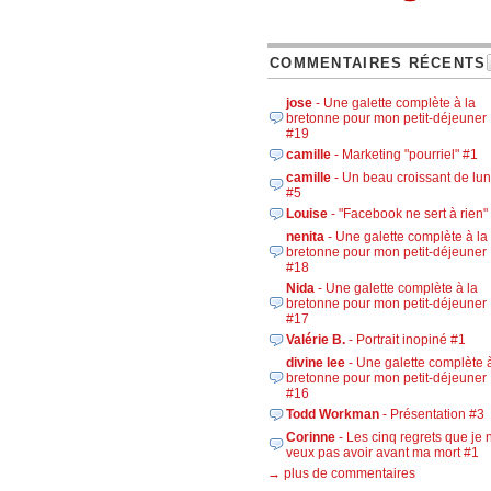
COMMENTAIRES RÉCENTS
jose
- Une galette complète à la
bretonne pour mon petit-déjeuner 
#19
camille
- Marketing "pourriel" #1
camille
- Un beau croissant de lu
#5
Louise
- "Facebook ne sert à rien"
nenita
- Une galette complète à la
bretonne pour mon petit-déjeuner 
#18
Nida
- Une galette complète à la
bretonne pour mon petit-déjeuner 
#17
Valérie B.
- Portrait inopiné #1
divine lee
- Une galette complète à
bretonne pour mon petit-déjeuner 
#16
Todd Workman
- Présentation #3
Corinne
- Les cinq regrets que je 
veux pas avoir avant ma mort #1
→ plus de commentaires