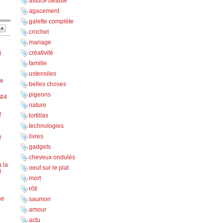
astuce beauté
agacement
galette complète
crochet
mariage
créativité
!
famille
ustensiles
ne
belles choses
pigeons
 #4
nature
!
tortillas
technologies
livres
!
gadgets
cheveux ondulés
 la
oeuf sur le plat
!
mort
rôti
ne
saumon
amour
actu