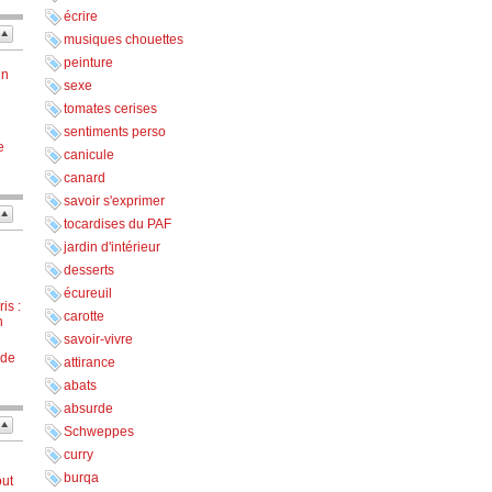
écrire
musiques chouettes
peinture
in
sexe
tomates cerises
n
sentiments perso
e
canicule
canard
savoir s'exprimer
tocardises du PAF
jardin d'intérieur
desserts
écureuil
is :
carotte
n
savoir-vivre
 de
attirance
abats
absurde
Schweppes
curry
burqa
out