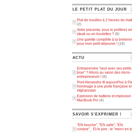
LE PETIT PLAT DU JOUR
Plat de nouilles à 2 heures du mat
(2)
Votre placenta, vous le préférez e
steak ou en boulettes ?
(6)
Une galette complète à la bretonn
pour mon petit-déjeuner !
(19)
ACTU
Entreprendre "seul avec ses petits
bras" ? Allons au salon des micro-
entrepreneurs !
(6)
Pont Alexandre III aujourd'hui à Par
hommage à une perte française e
Afghanistan
Explosion de batterie et implosion
MacBook Pro
(4)
SAVOIR S'EXPRIMER !
"EN bouche", "EN salle", "EN
cuisine"... Et le pire : le "merci en t