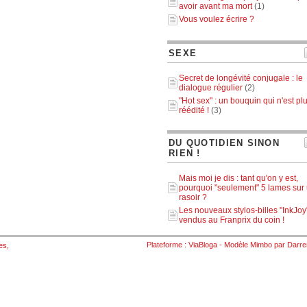
avoir avant ma mort
(1)
Vous voulez écrire ?
SEXE
Secret de longévité conjugale : le
dialogue régulier
(2)
"Hot sex" : un bouquin qui n'est pl
réédité !
(3)
DU QUOTIDIEN SINON
RIEN !
Mais moi je dis : tant qu'on y est,
pourquoi "seulement" 5 lames sur
rasoir ?
Les nouveaux stylos-billes "InkJoy
vendus au Franprix du coin !
Plateforme :
ViaBloga
- Modèle
Mimbo
par
Darre
es
,