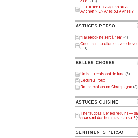
cas" !
(10)
Faut-il dire EN Avignon ou À
Avignon ? EN Arles ou À Arles ?
ASTUCES PERSO
"Facebook ne sert à rien"
(4)
Ondulez naturellement vos cheve
(10)
BELLES CHOSES
Un beau croissant de lune
(5)
L'écureuil roux
Re-ma maison en Champagne
(3)
ASTUCES CUISINE
Il ne faut pas tuer les requins — sa
si ce sont des hommes bien sûr !
(
SENTIMENTS PERSO