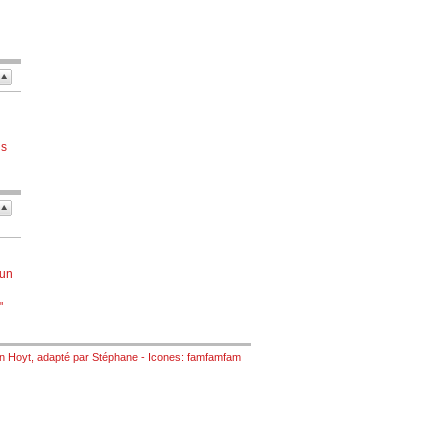
us
 un
"
n Hoyt
, adapté par
Stéphane
- Icones:
famfamfam