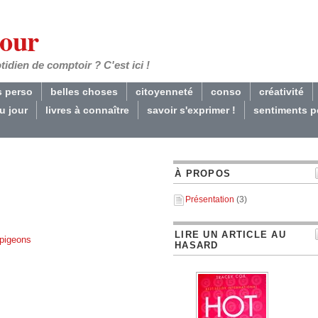
Jour
dien de comptoir ? C'est ici !
s perso
belles choses
citoyenneté
conso
créativité
du jour
livres à connaître
savoir s'exprimer !
sentiments p
À PROPOS
Présentation
(3)
LIRE UN ARTICLE AU
pigeons
HASARD