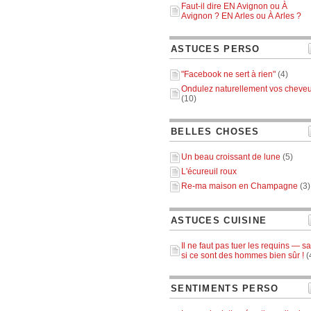
Faut-il dire EN Avignon ou À
Avignon ? EN Arles ou À Arles ?
ASTUCES PERSO
"Facebook ne sert à rien"
(4)
Ondulez naturellement vos cheve
(10)
BELLES CHOSES
Un beau croissant de lune
(5)
L'écureuil roux
Re-ma maison en Champagne
(3)
ASTUCES CUISINE
Il ne faut pas tuer les requins — sa
si ce sont des hommes bien sûr !
(
SENTIMENTS PERSO