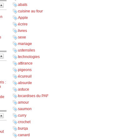
abats
cuisine au four
in
Apple
écrire
n
livres
e
sexe
mariage
ustensiles
technologies
attirance
pigeons
écureuil
is :
absurde
n
astuce
tocardises du PAF
 de
amour
saumon
curry
crochet
burqa
out
canard