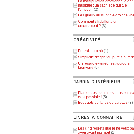
La manipulation émotionnelle dan
musique : un sacrilège qui tue
l'émotion
(2)
Les gueux aussi ont le droit de viv
Comment s'habiller à un
enterrement ?
(3)
CRÉATIVITÉ
Portrait inopiné
(1)
Simplicité d'esprit ou pure filouteri
Un regard extérieur est toujours
bienvenu
(5)
JARDIN D'INTÉRIEUR
Planter des pommiers dans son sa
c'est possible !
(5)
Bouquets de fanes de carottes
(3)
LIVRES À CONNAÎTRE
Les cinq regrets que je ne veux p
avoir avant ma mort
(1)