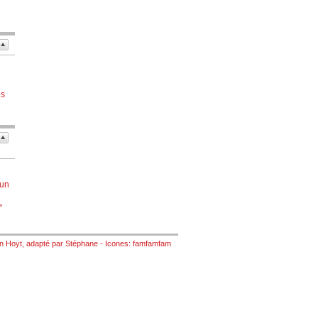
us
 un
"
n Hoyt
, adapté par
Stéphane
- Icones:
famfamfam