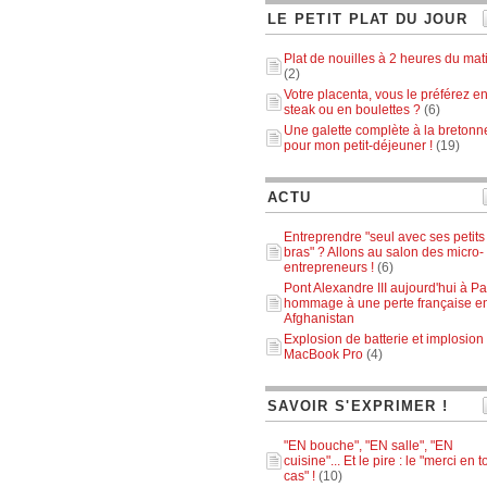
LE PETIT PLAT DU JOUR
Plat de nouilles à 2 heures du mat
(2)
Votre placenta, vous le préférez e
steak ou en boulettes ?
(6)
Une galette complète à la bretonn
pour mon petit-déjeuner !
(19)
ACTU
Entreprendre "seul avec ses petits
bras" ? Allons au salon des micro-
entrepreneurs !
(6)
Pont Alexandre III aujourd'hui à Par
hommage à une perte française e
Afghanistan
Explosion de batterie et implosion
MacBook Pro
(4)
SAVOIR S'EXPRIMER !
"EN bouche", "EN salle", "EN
cuisine"... Et le pire : le "merci en t
cas" !
(10)