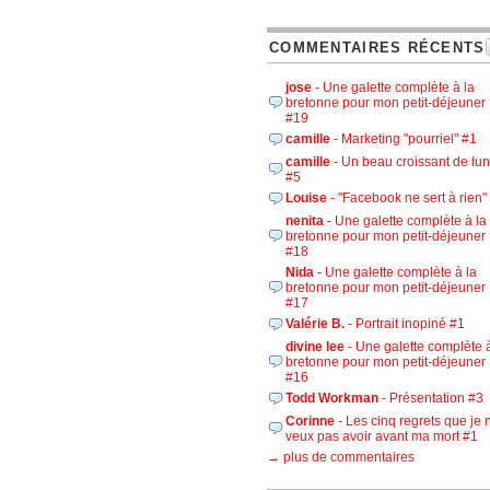
COMMENTAIRES RÉCENTS
jose
- Une galette complète à la
bretonne pour mon petit-déjeuner 
#19
camille
- Marketing "pourriel" #1
camille
- Un beau croissant de lu
#5
Louise
- "Facebook ne sert à rien"
nenita
- Une galette complète à la
bretonne pour mon petit-déjeuner 
#18
Nida
- Une galette complète à la
bretonne pour mon petit-déjeuner 
#17
Valérie B.
- Portrait inopiné #1
divine lee
- Une galette complète à
bretonne pour mon petit-déjeuner 
#16
Todd Workman
- Présentation #3
Corinne
- Les cinq regrets que je 
veux pas avoir avant ma mort #1
→ plus de commentaires