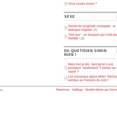
Vous voulez écrire ?
SEXE
Secret de longévité conjugale : le
dialogue régulier
(2)
"Hot sex" : un bouquin qui n'est pl
réédité !
(3)
DU QUOTIDIEN SINON
RIEN !
Mais moi je dis : tant qu'on y est,
pourquoi "seulement" 5 lames sur
rasoir ?
Les nouveaux stylos-billes "InkJoy
vendus au Franprix du coin !
Plateforme :
ViaBloga
- Modèle
Mimbo
par
Darre
es
,