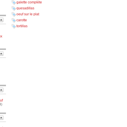
galette complète
quesadillas
oeuf sur le plat
carotte
tortillas
ux
uf
4)