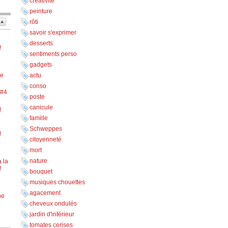
créativité
peinture
rôti
savoir s'exprimer
desserts
!
sentiments perso
gadgets
ne
actu
conso
 #4
poste
canicule
!
famille
Schweppes
!
citoyenneté
mort
nature
 la
!
bouquet
musiques chouettes
agacement
ne
cheveux ondulés
jardin d'intérieur
tomates cerises