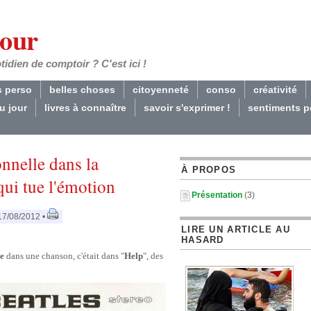
Jour
dien de comptoir ? C'est ici !
s perso
belles choses
citoyenneté
conso
créativité
du jour
livres à connaître
savoir s'exprimer !
sentiments p
nnelle dans la
À PROPOS
qui tue l'émotion
Présentation
(3)
17/08/2012 •
LIRE UN ARTICLE AU
HASARD
ée
dans une chanson, c'était dans "
Help
", des