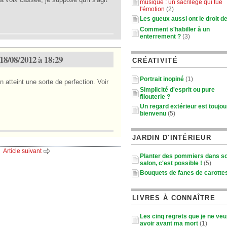
musique : un sacrilège qui tue
l'émotion
(2)
Les gueux aussi ont le droit de
Comment s'habiller à un
enterrement ?
(3)
18/08/2012 à 18:29
CRÉATIVITÉ
Portrait inopiné
(1)
 atteint une sorte de perfection. Voir
Simplicité d'esprit ou pure
filouterie ?
Un regard extérieur est toujou
bienvenu
(5)
JARDIN D'INTÉRIEUR
Article suivant
Planter des pommiers dans s
salon, c'est possible !
(5)
Bouquets de fanes de carotte
LIVRES À CONNAÎTRE
Les cinq regrets que je ne ve
avoir avant ma mort
(1)