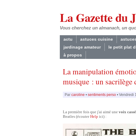
La Gazette du 
Vous cherchez un almanach, un quoti
actu
astuces cuisine
astuce
jardinage amateur
le petit plat 
à propos
La manipulation émotio
musique : un sacrilège 
Par
caroline
•
sentiments perso
• Vendredi 
La première fois que j'ai aimé une
voix cass
Beatles (écouter
Help
ici) :