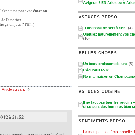
Avignon ? EN Arles ou À Arle
la) ne rime pas avec
émotion
.
ASTUCES PERSO
 de l'émotion !
e ça un jour ? Pfff...)
"Facebook ne sert à rien"
(4)
Ondulez naturellement vos c
(10)
BELLES CHOSES
Un beau croissant de lune
(5)
L'écureuil roux
Re-ma maison en Champagne
Article suivant
ASTUCES CUISINE
Il ne faut pas tuer les requins
si ce sont des hommes bien sû
2012 à 21:52
SENTIMENTS PERSO
La manipulation émotionnelle d
a voix cassée, je suppose qu'il s'agit