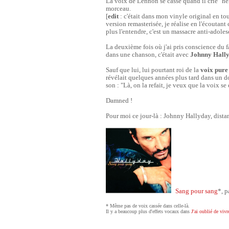
La voix de Lennon se casse quand il crie "help
morceau.
[
edit
: c'était dans mon vinyle original en to
version remasterisée, je réalise en l'écoutant 
plus l'entendre, c'est un massacre anti-adoles
La deuxième fois où j'ai pris conscience du fa
dans une chanson, c'était avec
Johnny Hall
Sauf que lui, lui pourtant roi de la
voix pure
révélait quelques années plus tard dans un d
son : "Là, on la refait, je veux que la voix se
Damned !
Pour moi ce jour-là : Johnny Hallyday, dista
Sang pour sang
*, 
* Même pas de voix cassée dans celle-là.
Il y a beaucoup plus d'effets vocaux dans
J'ai oublié de vivr