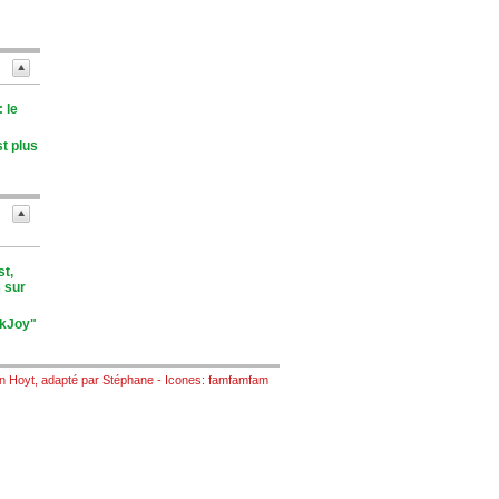
 le
st plus
st,
 sur
nkJoy"
n Hoyt
, adapté par
Stéphane
- Icones:
famfamfam