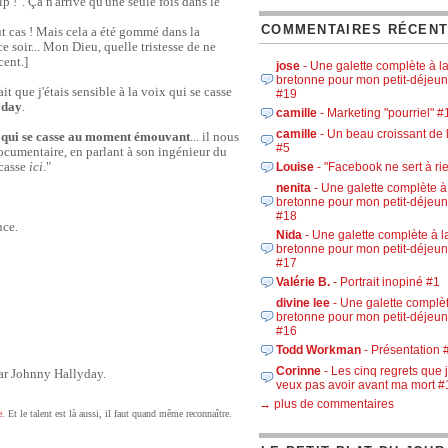
 !". Ça n'arrive qu'une seule fois dans le
COMMENTAIRES RÉCEN
ut cas ! Mais cela a été gommé dans la
ce soir... Mon Dieu, quelle tristesse de ne
cent.]
jose
- Une galette complète à l
bretonne pour mon petit-déjeun
it que j'étais sensible à la voix qui se casse
#19
yday
.
camille
- Marketing "pourriel" #
camille
- Un beau croissant de 
 qui se casse au moment émouvant
... il nous
#5
ocumentaire, en parlant à son ingénieur du
 casse
ici
."
Louise
- "Facebook ne sert à ri
nenita
- Une galette complète à
bretonne pour mon petit-déjeun
#18
nce.
Nida
- Une galette complète à l
bretonne pour mon petit-déjeun
#17
Valérie B.
- Portrait inopiné #1
divine lee
- Une galette complèt
bretonne pour mon petit-déjeun
#16
Todd Workman
- Présentation 
Corinne
- Les cinq regrets que 
par Johnny Hallyday.
veux pas avoir avant ma mort #
→ plus de commentaires
e
. Et le talent est là aussi, il faut quand même reconnaître.