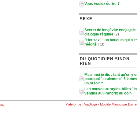
Vous voulez écrire ?
SEXE
Secret de longévité conjugale :
dialogue régulier
(2)
"Hot sex" : un bouquin qui n'e
réédité !
(3)
DU QUOTIDIEN SINON
RIEN !
Mais moi je dis : tant qu'on y e
pourquoi "seulement" 5 lames
un rasoir ?
Les nouveaux stylos-billes "I
vendus au Franprix du coin !
Plateforme :
ViaBloga
- Modèle
Mimbo
par
Darre
es
,