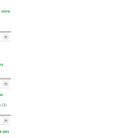
 vivre
rs
on
s
(3)
ux pas