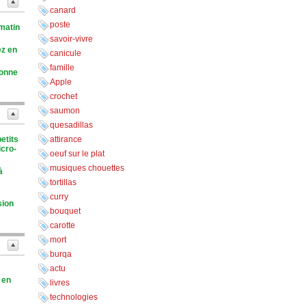
canard
poste
 matin
savoir-vivre
ez en
canicule
famille
tonne
Apple
crochet
saumon
quesadillas
etits
attirance
icro-
oeuf sur le plat
musiques chouettes
à
tortillas
curry
sion
bouquet
carotte
mort
burqa
actu
i en
livres
technologies