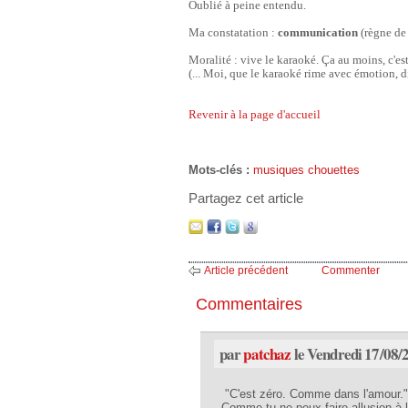
Oublié à peine entendu.
Ma constatation :
communication
(règne de 
Moralité : vive le karaoké. Ça au moins, c'est
(... Moi, que le karaoké rime avec émotion, dir
Revenir à la page d'accueil
Mots-clés :
musiques chouettes
Partagez cet article
Article précédent
Commenter
Commentaires
par
patchaz
le Vendredi 17/08/
"
C'est zéro. Comme dans l'amour."
Comme tu ne peux faire allusion à l