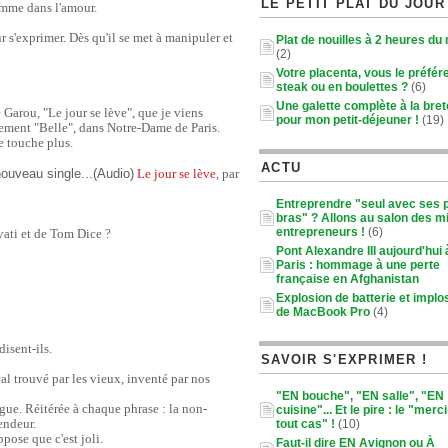
LE PETIT PLAT DU JOUR
omme dans l'amour.
r s'exprimer. Dès qu'il se met à manipuler et
Plat de nouilles à 2 heures du
(2)
Votre placenta, vous le préfér
steak ou en boulettes ?
(6)
Une galette complète à la bre
Garou, "Le jour se lève", que je viens
pour mon petit-déjeuner !
(19)
lement "Belle", dans Notre-Dame de Paris.
e touche plus.
ACTU
Le jour se lève
, par
Entreprendre "seul avec ses p
bras" ? Allons au salon des m
entrepreneurs !
(6)
ovati et de Tom Dice ?
Pont Alexandre III aujourd'hui 
Paris : hommage à une perte
française en Afghanistan
Explosion de batterie et implo
de MacBook Pro
(4)
disent-ils.
SAVOIR S'EXPRIMER !
al trouvé par les vieux, inventé par nos
"EN bouche", "EN salle", "EN
ue. Réitérée à chaque phrase : la non-
cuisine"... Et le pire : le "merc
endeur.
tout cas" !
(10)
pose que c'est joli.
Faut-il dire EN Avignon ou À