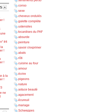
sentiments perso
conso
TS
sexe
cheveux ondulés
a
er !
galette complète
ustensiles
1
tocardises du PAF
lune
absurde
en" #4
peinture
 la
savoir s'exprimer
er !
abats
rôti
a
er !
cuisine au four
amour
écrire
e à la
pigeons
er !
nature
#3
astuce beauté
je ne
agacement
1
écureuil
mariage
Schweppes