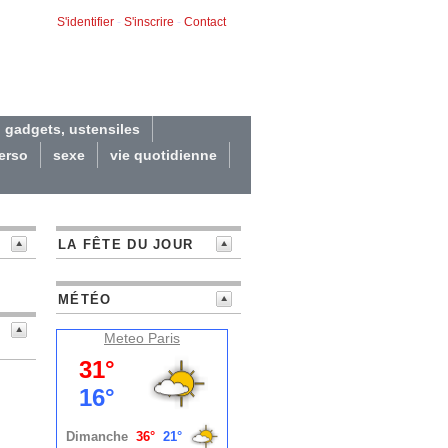
S'identifier
-
S'inscrire
-
Contact
gadgets, ustensiles
erso
sexe
vie quotidienne
LA FÊTE DU JOUR
MÉTÉO
Meteo
Paris