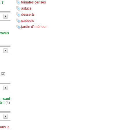
tomates cerises
s ?
astuce
desserts
gadgets
jardin d'intérieur
heveux
(3)
 — sauf
r !
(4)
ans la