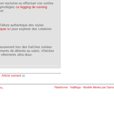
en nocturne ou effectuer vos sorties
privilégiez
ce legging de running
ort.
l'allure authentique des styles
iquer ici
pour explorer des créations
reusement lors des fraîches soirées
ments de détente au salon, n'hésitez
 vêtements ultra doux.
Article suivant
Plateforme :
ViaBloga
- Modèle
Mimbo
par
Darre
es
,