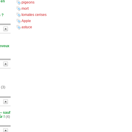
i en
pigeons
mort
tomates cerises
s ?
Apple
astuce
heveux
(3)
 — sauf
r !
(4)