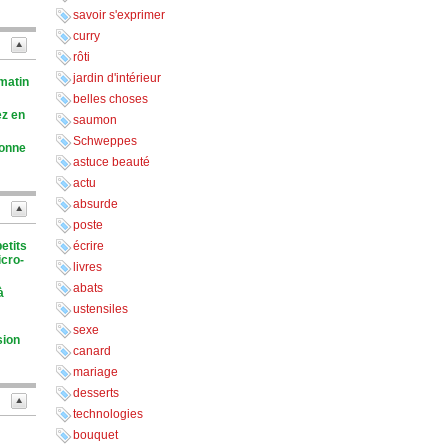
savoir s'exprimer
curry
rôti
jardin d'intérieur
 matin
belles choses
ez en
saumon
Schweppes
tonne
astuce beauté
actu
absurde
poste
etits
écrire
icro-
livres
abats
à
ustensiles
sexe
sion
canard
mariage
desserts
technologies
bouquet