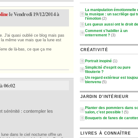
La manipulation émotionnelle
line
le Vendredi 19/12/2014 à
la musique : un sacrilège qui t
l'émotion
(2)
Les gueux aussi ont le droit de
Comment s'habiller à un
enterrement ?
(3)
. J'ai quasi oublié ce blog mais pas
urs la même vue mais que la lune est
 Terre de là-bas, ce que ça me
CRÉATIVITÉ
Portrait inopiné
(1)
Simplicité d'esprit ou pure
filouterie ?
Un regard extérieur est toujou
bienvenu
(5)
 à 06:02
JARDIN D'INTÉRIEUR
Planter des pommiers dans s
t sérénité : contempler les
salon, c'est possible !
(5)
Bouquets de fanes de carotte
LIVRES À CONNAÎTRE
lune dans le ciel nocturne offre un