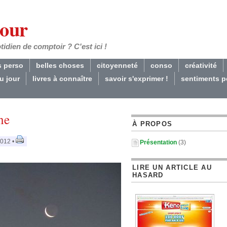
Jour
dien de comptoir ? C'est ici !
s perso
belles choses
citoyenneté
conso
créativité
du jour
livres à connaître
savoir s'exprimer !
sentiments p
ne
À PROPOS
2012 •
Présentation
(3)
LIRE UN ARTICLE AU
HASARD