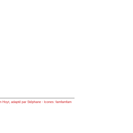
n Hoyt
, adapté par
Stéphane
- Icones:
famfamfam