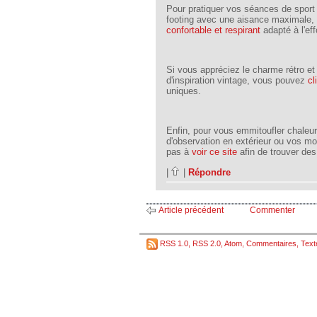
Pour pratiquer vos séances de sport 
footing avec une aisance maximale, 
confortable et respirant
adapté à l'eff
Si vous appréciez le charme rétro et 
d'inspiration vintage, vous pouvez
cl
uniques.
Enfin, pour vous emmitoufler chaleu
d'observation en extérieur ou vos mo
pas à
voir ce site
afin de trouver des
|
|
Répondre
Article précédent
Commenter
RSS 1.0
,
RSS 2.0
,
Atom
,
Commentaires
,
Text