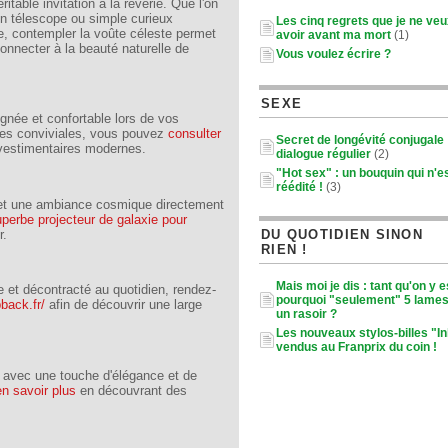
table invitation à la rêverie. Que l'on
un télescope ou simple curieux
Les cinq regrets que je ne ve
re, contempler la voûte céleste permet
avoir avant ma mort
(1)
onnecter à la beauté naturelle de
Vous voulez écrire ?
SEXE
gnée et confortable lors de vos
ties conviviales, vous pouvez
consulter
Secret de longévité conjugale :
vestimentaires modernes.
dialogue régulier
(2)
"Hot sex" : un bouquin qui n'e
réédité !
(3)
s et une ambiance cosmique directement
perbe projecteur de galaxie pour
r.
DU QUOTIDIEN SINON
RIEN !
Mais moi je dis : tant qu'on y e
e et décontracté au quotidien, rendez-
pourquoi "seulement" 5 lames
back.fr/
afin de découvrir une large
un rasoir ?
Les nouveaux stylos-billes "I
vendus au Franprix du coin !
e avec une touche d'élégance et de
en savoir plus
en découvrant des