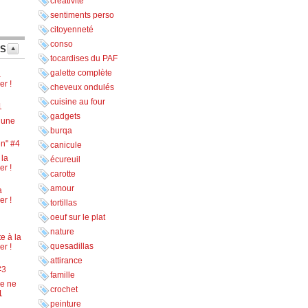
créativité
sentiments perso
citoyenneté
conso
TS
tocardises du PAF
galette complète
a
er !
cheveux ondulés
cuisine au four
1
gadgets
lune
burqa
en" #4
canicule
 la
écureuil
er !
carotte
amour
a
er !
tortillas
oeuf sur le plat
nature
e à la
quesadillas
er !
attirance
#3
famille
je ne
crochet
1
peinture