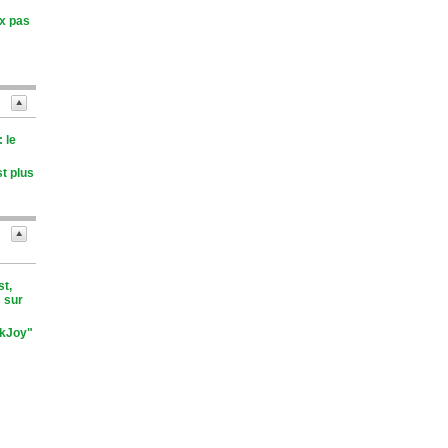
ux pas
 le
st plus
st,
 sur
nkJoy"