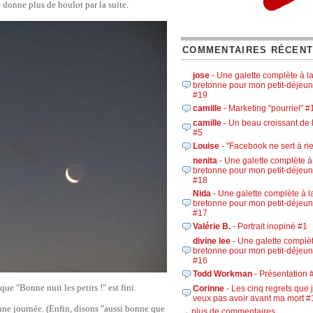
 donne plus de boulot par la suite.
COMMENTAIRES RÉCEN
jose
- Une galette complète à l
bretonne pour mon petit-déjeun
#19
camille
- Marketing "pourriel" #
camille
- Un beau croissant de 
#5
Louise
- "Facebook ne sert à ri
nenita
- Une galette complète à
bretonne pour mon petit-déjeun
#18
Nida
- Une galette complète à l
bretonne pour mon petit-déjeun
#17
Valérie B.
- Portrait inopiné #1
divine lee
- Une galette complèt
bretonne pour mon petit-déjeun
#16
Todd Workman
- Présentation 
 que "Bonne nuit les petits !" est fini.
Corinne
- Les cinq regrets que 
veux pas avoir avant ma mort #
nne journée. (Enfin, disons "aussi bonne que
→ plus de commentaires