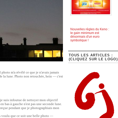
Nouvelles règles du Keno :
le gain minimum est
désormais d'un euro
symbolique !
TOUS LES ARTICLES :
(CLIQUEZ SUR LE LOGO)
il photo m'a révélé ce que je n'avais jamais
e la lune. Photo non retouchée, hein — c'est
 je suis infoutue de nettoyer mon objectif
 en bas à gauche n'est pas une seconde lune.
se reçue pendant que je photographiais mon
is voulu que ce soit une belle photo —