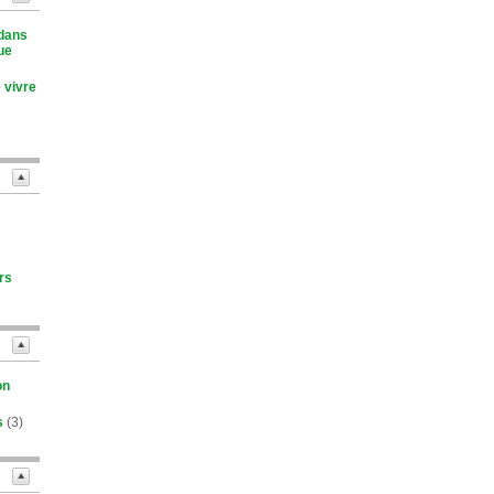
 dans
ue
 vivre
rs
on
s
(3)