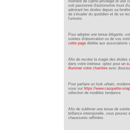
moment de calme privilégié et une véri
soit passionné d'astronomie muni d'
admirant les étoiles depuis sa fenêt
de s'évader du quotidien et de se rec
l'univers.
Pour adopter une tenue élégante, soi
soirées d'observation ou de vos sor
cette page
dédiée aux associations 
Afin de recréer la magie des étoile
dans votre intérieur, optez pour
un su
illuminer votre chambre
avec douceu
Pour parfaire un look urbain, modern
vous sur
https://www.casquette-snap
sélection de modèles tendance.
Afin de sublimer une tenue de soiré
brillance intemporelle, vous pouvez
chaussures raffinées.