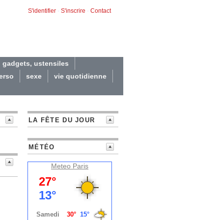
S'identifier
-
S'inscrire
-
Contact
gadgets, ustensiles
erso
sexe
vie quotidienne
LA FÊTE DU JOUR
MÉTÉO
Meteo
Paris