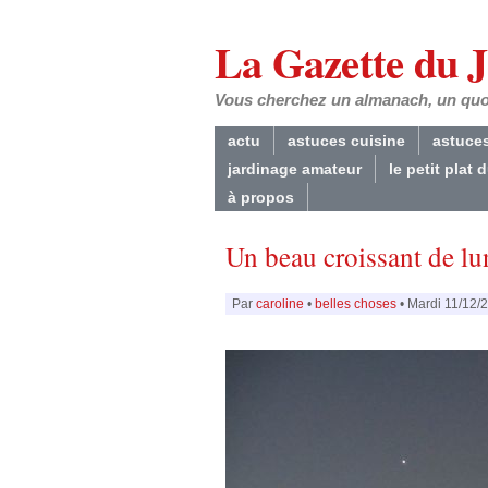
La Gazette du 
Vous cherchez un almanach, un quoti
actu
astuces cuisine
astuce
jardinage amateur
le petit plat 
à propos
Un beau croissant de lu
Par
caroline
•
belles choses
• Mardi 11/12/