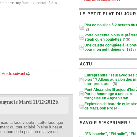
r la barre trop haut exposerait à des
LE PETIT PLAT DU JOUR
Plat de nouilles à 2 heures du
(2)
Votre placenta, vous le préfér
steak ou en boulettes ?
(6)
Une galette complète à la bre
pour mon petit-déjeuner !
(19)
ACTU
Article suivant
Entreprendre "seul avec ses p
bras" ? Allons au salon des m
entrepreneurs !
(6)
Pont Alexandre III aujourd'hui 
Paris : hommage à une perte
française en Afghanistan
onyme le Mardi 11/12/2012 à
Explosion de batterie et implo
de MacBook Pro
(4)
mais la face visible : cette face que
SAVOIR S'EXPRIMER !
ent du tout éclairé (pleine lune) au
onction de la position relative du
"EN bouche", "EN salle", "EN