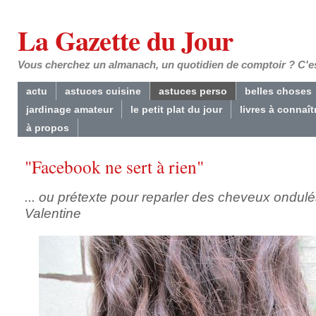
La Gazette du Jour
Vous cherchez un almanach, un quotidien de comptoir ? C'est
actu
astuces cuisine
astuces perso
belles choses
jardinage amateur
le petit plat du jour
livres à connaît
à propos
"Facebook ne sert à rien"
... ou prétexte pour reparler des cheveux ondul
Valentine