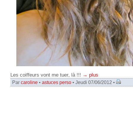
Les coiffeurs vont me tuer, là !!!
→ plus
Par
caroline
•
astuces perso
• Jeudi 07/06/2012 •