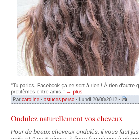
"Tu parles, Facebook ça ne sert à rien ! À rien d'autre 
problèmes entre amis."
→ plus
Par
caroline
•
astuces perso
• Lundi 20/08/2012 •
Ondulez naturellement vos cheveux
Pour de beaux cheveux ondulés, il vous faut jus
agile et 4 ou 5 pinces à linge (ou pinces à chev