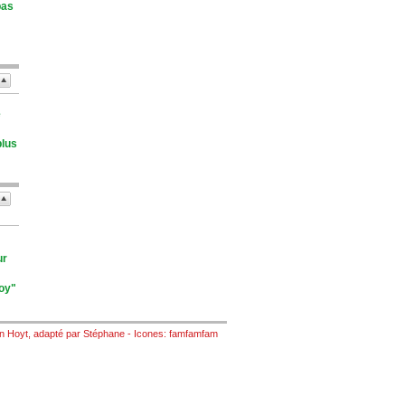
pas
e
plus
ur
Joy"
n Hoyt
, adapté par
Stéphane
- Icones:
famfamfam