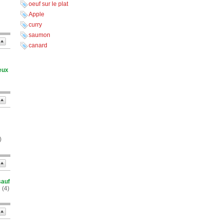
oeuf sur le plat
Apple
curry
saumon
canard
eux
)
sauf
!
(4)