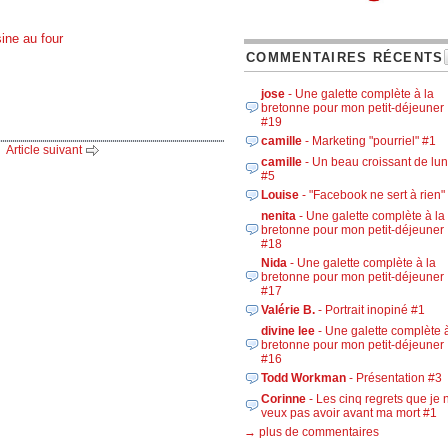
sine au four
COMMENTAIRES RÉCENTS
jose
- Une galette complète à la
bretonne pour mon petit-déjeuner 
#19
camille
- Marketing "pourriel" #1
Article suivant
camille
- Un beau croissant de lu
#5
Louise
- "Facebook ne sert à rien"
nenita
- Une galette complète à la
bretonne pour mon petit-déjeuner 
#18
Nida
- Une galette complète à la
bretonne pour mon petit-déjeuner 
#17
Valérie B.
- Portrait inopiné #1
divine lee
- Une galette complète à
bretonne pour mon petit-déjeuner 
#16
Todd Workman
- Présentation #3
Corinne
- Les cinq regrets que je 
veux pas avoir avant ma mort #1
→ plus de commentaires