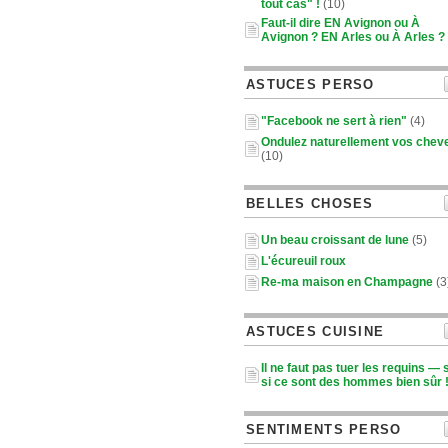
tout cas" !
(10)
Faut-il dire EN Avignon ou À
Avignon ? EN Arles ou À Arles ?
ASTUCES PERSO
"Facebook ne sert à rien"
(4)
Ondulez naturellement vos chev
(10)
BELLES CHOSES
Un beau croissant de lune
(5)
L'écureuil roux
Re-ma maison en Champagne
(3
ASTUCES CUISINE
Il ne faut pas tuer les requins — 
si ce sont des hommes bien sûr 
SENTIMENTS PERSO