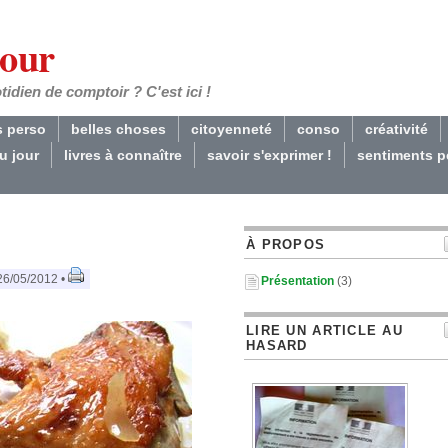
Jour
dien de comptoir ? C'est ici !
s perso
belles choses
citoyenneté
conso
créativité
du jour
livres à connaître
savoir s'exprimer !
sentiments p
À PROPOS
26/05/2012 •
Présentation
(3)
LIRE UN ARTICLE AU
HASARD