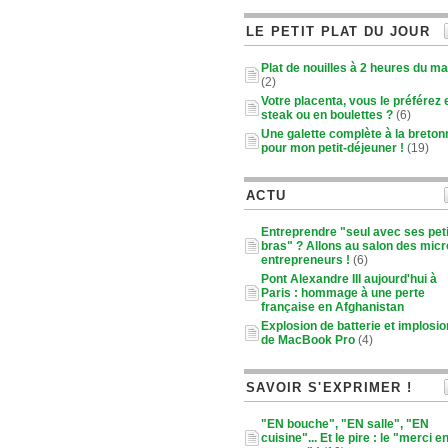
LE PETIT PLAT DU JOUR
Plat de nouilles à 2 heures du ma
(2)
Votre placenta, vous le préférez 
steak ou en boulettes ?
(6)
Une galette complète à la breton
pour mon petit-déjeuner !
(19)
ACTU
Entreprendre "seul avec ses pet
bras" ? Allons au salon des micr
entrepreneurs !
(6)
Pont Alexandre III aujourd'hui à
Paris : hommage à une perte
française en Afghanistan
Explosion de batterie et implosio
de MacBook Pro
(4)
SAVOIR S'EXPRIMER !
"EN bouche", "EN salle", "EN
cuisine"... Et le pire : le "merci e