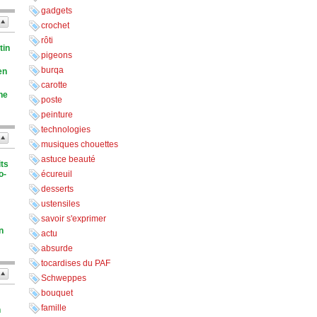
gadgets
crochet
rôti
tin
pigeons
burqa
en
carotte
ne
poste
peinture
technologies
musiques chouettes
astuce beauté
its
o-
écureuil
desserts
ustensiles
savoir s'exprimer
n
actu
absurde
tocardises du PAF
Schweppes
bouquet
famille
n