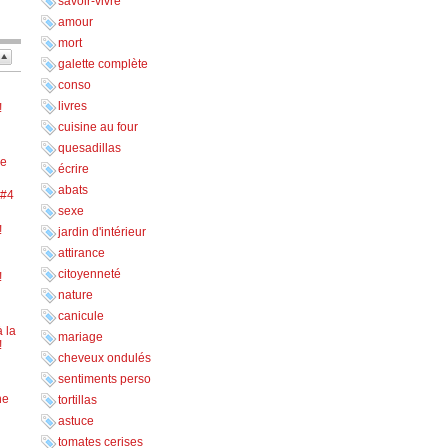
savoir-vivre
amour
mort
galette complète
conso
livres
!
cuisine au four
quesadillas
ne
écrire
abats
 #4
sexe
!
jardin d'intérieur
attirance
citoyenneté
!
nature
canicule
 la
mariage
!
cheveux ondulés
sentiments perso
ne
tortillas
astuce
tomates cerises