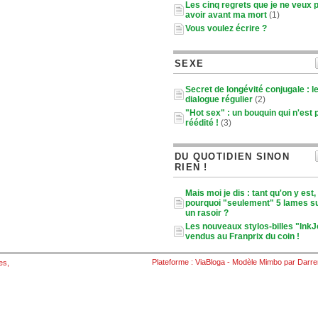
Les cinq regrets que je ne veux 
avoir avant ma mort
(1)
Vous voulez écrire ?
SEXE
Secret de longévité conjugale : l
dialogue régulier
(2)
"Hot sex" : un bouquin qui n'est 
réédité !
(3)
DU QUOTIDIEN SINON
RIEN !
Mais moi je dis : tant qu'on y est,
pourquoi "seulement" 5 lames s
un rasoir ?
Les nouveaux stylos-billes "Ink
vendus au Franprix du coin !
Plateforme :
ViaBloga
- Modèle
Mimbo
par
Darre
es
,