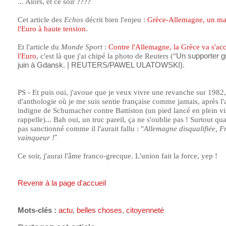
... Alors, et ce soir ????
Cet article des
Echos
décrit bien l'enjeu :
Grèce-Allemagne, un ma
l'Euro à haute tension
.
Et l'article du
Monde Sport
:
Contre l'Allemagne, la Grèce va s'ac
l'Euro
, c'est là que j'ai chipé la photo de Reuters ("
Un supporter gr
juin à Gdansk. | REUTERS/PAWEL ULATOWSKI).
PS - Et puis oui, j'avoue que je veux vivre une revanche sur 1982
d'anthologie où je me suis sentie française comme jamais, après l'
indigne de Schumacher contre Battiston (un pied lancé en plein vi
rappelle)... Bah oui, un truc pareil, ça ne s'oublie pas ! Surtout qu
pas sanctionné comme il l'aurait fallu : "
Allemagne disqualifiée, F
vainqueur !
"
Ce soir, j'aurai l'âme franco-grecque. L'union fait la force, yep !
Revenir à la page d'accueil
Mots-clés :
actu
,
belles choses
,
citoyenneté