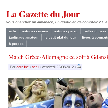
La Gazette du Jour
Vous cherchez un almanach, un quotidien de comptoir ? C'est
actu
astuces cuisine
astuces perso
belles choses
jardinage amateur
le petit plat du jour
livres à connaît
à propos
Match Grèce-Allemagne ce soir à Gdans
Par
caroline
•
actu
• Vendredi 22/06/2012 •