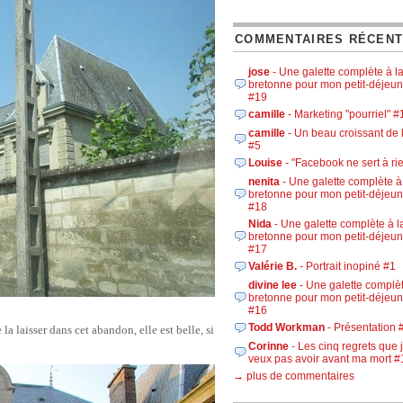
COMMENTAIRES RÉCEN
jose
- Une galette complète à l
bretonne pour mon petit-déjeun
#19
camille
- Marketing "pourriel" #
camille
- Un beau croissant de 
#5
Louise
- "Facebook ne sert à ri
nenita
- Une galette complète à
bretonne pour mon petit-déjeun
#18
Nida
- Une galette complète à l
bretonne pour mon petit-déjeun
#17
Valérie B.
- Portrait inopiné #1
divine lee
- Une galette complèt
bretonne pour mon petit-déjeun
#16
Todd Workman
- Présentation 
a laisser dans cet abandon, elle est belle, si
Corinne
- Les cinq regrets que 
veux pas avoir avant ma mort #
→ plus de commentaires