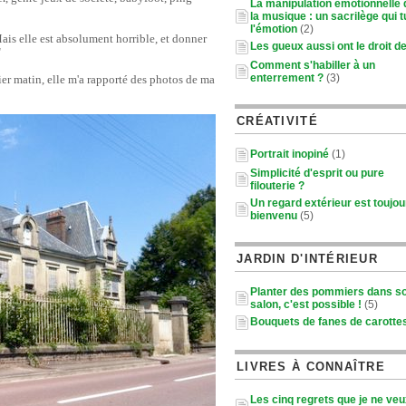
La manipulation émotionnelle
la musique : un sacrilège qui t
l'émotion
(2)
Mais elle est absolument horrible, et donner
Les gueux aussi ont le droit de
"
Comment s'habiller à un
enterrement ?
(3)
er matin, elle m'a rapporté
des photos de ma
CRÉATIVITÉ
Portrait inopiné
(1)
Simplicité d'esprit ou pure
filouterie ?
Un regard extérieur est toujou
bienvenu
(5)
JARDIN D'INTÉRIEUR
Planter des pommiers dans s
salon, c'est possible !
(5)
Bouquets de fanes de carotte
LIVRES À CONNAÎTRE
Les cinq regrets que je ne ve