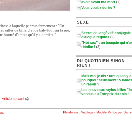
avoir avant ma mort
(1)
Vous voulez écrire ?
SEXE
 chose à laquelle je crois fermement : "On
les salles de billard et de babyfoot sur la rue,
Secret de longévité conjugale :
c bourré d'arbres qu'il y a derrière."
dialogue régulier
(2)
"Hot sex" : un bouquin qui n'e
réédité !
(3)
DU QUOTIDIEN SINON
RIEN !
Mais moi je dis : tant qu'on y e
pourquoi "seulement" 5 lames
un rasoir ?
Les nouveaux stylos-billes "I
vendus au Franprix du coin !
Article suivant
Plateforme :
ViaBloga
- Modèle
Mimbo
par
Darre
es
,