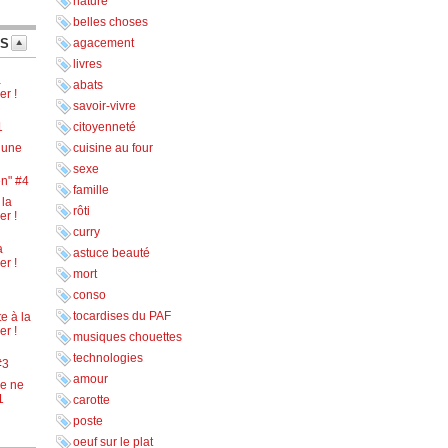
nature
belles choses
TS
agacement
livres
a
abats
er !
savoir-vivre
1
citoyenneté
lune
cuisine au four
sexe
en" #4
famille
 la
rôti
er !
curry
a
astuce beauté
er !
mort
conso
tocardises du PAF
e à la
er !
musiques chouettes
technologies
#3
amour
je ne
1
carotte
poste
oeuf sur le plat