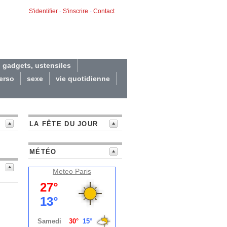
S'identifier
-
S'inscrire
-
Contact
gadgets, ustensiles
erso
sexe
vie quotidienne
LA FÊTE DU JOUR
MÉTÉO
Meteo
Paris