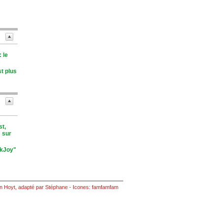
 le
st plus
st,
 sur
nkJoy"
n Hoyt
, adapté par
Stéphane
- Icones:
famfamfam