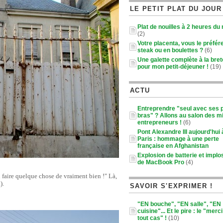
LE PETIT PLAT DU JOUR
Plat de nouilles à 2 heures du
(2)
Votre placenta, vous le préfér
steak ou en boulettes ?
(6)
Une galette complète à la bre
pour mon petit-déjeuner !
(19)
ACTU
Entreprendre "seul avec ses p
bras" ? Allons au salon des m
entrepreneurs !
(6)
Pont Alexandre III aujourd'hui 
Paris : hommage à une perte
française en Afghanistan
Explosion de batterie et implo
de MacBook Pro
(4)
n faire quelque chose de vraiment bien !" Là,
).
SAVOIR S'EXPRIMER !
"EN bouche", "EN salle", "EN
cuisine"... Et le pire : le "merc
tout cas" !
(10)