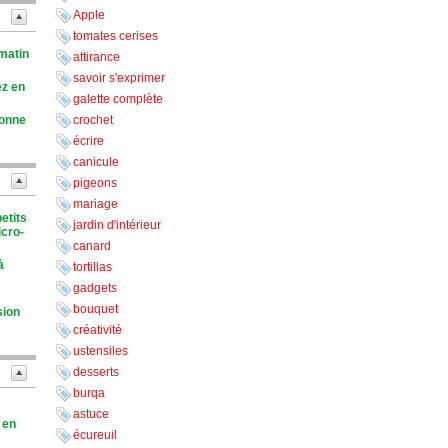
Apple
tomates cerises
 matin
attirance
savoir s'exprimer
ez en
galette complète
tonne
crochet
écrire
canicule
pigeons
mariage
etits
jardin d'intérieur
icro-
canard
à
tortillas
gadgets
bouquet
sion
créativité
ustensiles
desserts
burqa
astuce
i en
écureuil