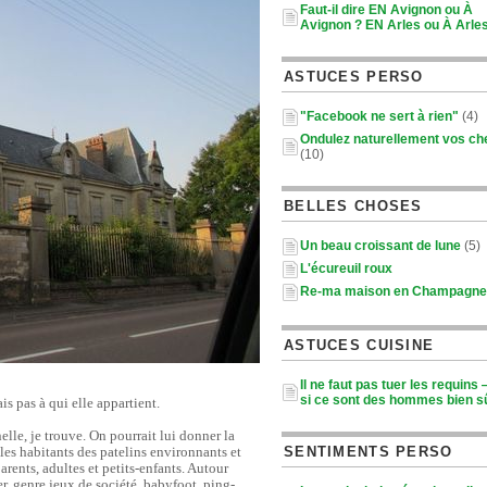
Faut-il dire EN Avignon ou À
Avignon ? EN Arles ou À Arle
ASTUCES PERSO
"Facebook ne sert à rien"
(4)
Ondulez naturellement vos c
(10)
BELLES CHOSES
Un beau croissant de lune
(5)
L'écureuil roux
Re-ma maison en Champagne
ASTUCES CUISINE
Il ne faut pas tuer les requins
si ce sont des hommes bien sû
sais pas à qui elle appartient.
elle, je trouve. On pourrait lui donner la
SENTIMENTS PERSO
 les habitants des patelins environnants et
arents, adultes et petits-enfants. Autour
her, genre jeux de société, babyfoot, ping-