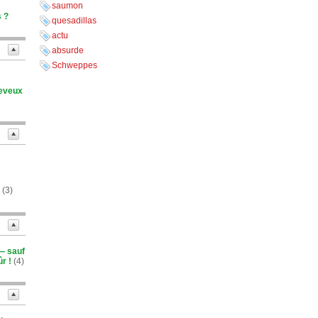
saumon
s ?
quesadillas
actu
absurde
Schweppes
heveux
(3)
 — sauf
r !
(4)