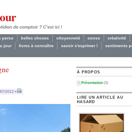
Jour
dien de comptoir ? C'est ici !
s perso
belles choses
citoyenneté
conso
créativité
du jour
livres à connaître
savoir s'exprimer !
sentiments p
gne
À PROPOS
Présentation
(3)
/07/2012 •
LIRE UN ARTICLE AU
HASARD