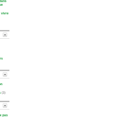
 dans
ue
 vivre
rs
on
s
(3)
ux pas